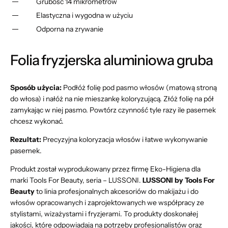
Grubość 14 mikrometrów
Elastyczna i wygodna w użyciu
Odporna na zrywanie
Folia fryzjerska aluminiowa gruba
Sposób użycia:
Podłóż folię pod pasmo włosów (matową stroną
do włosa) i nałóż na nie mieszankę koloryzującą. Złóż folię na pół
zamykając w niej pasmo. Powtórz czynność tyle razy ile pasemek
chcesz wykonać.
Rezultat:
Precyzyjna koloryzacja włosów i łatwe wykonywanie
pasemek.
Produkt został wyprodukowany przez firmę Eko-Higiena dla
marki Tools For Beauty, seria – LUSSONI.
LUSSONI by Tools For
Beauty
to linia profesjonalnych akcesoriów do makijażu i do
włosów opracowanych i zaprojektowanych we współpracy ze
stylistami, wizażystami i fryzjerami. To produkty doskonałej
jakości, które odpowiadają na potrzeby profesjonalistów oraz