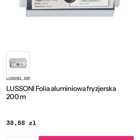
w
widoku
galerii
LUSSONI DSP
LUSSONI Folia aluminiowa fryzjerska
200 m
Cena
38,68 zł
regularna
Ilość