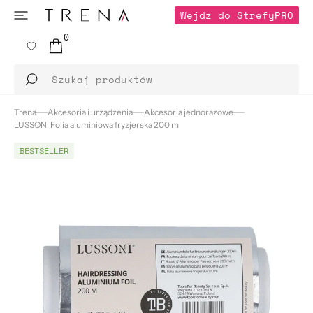
PRZEJDŹ
Wejdź do Strefy
PRO
DO
TREŚCI
0
0
ELEMENTÓW
Wejdź do Strefy
Szukaj produktów
Trena
Akcesoria i urządzenia
Akcesoria jednorazowe
LUSSONI Folia aluminiowa fryzjerska 200 m
BESTSELLER
Otwórz
multimedia
2