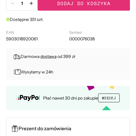
DODAJ DO KOSZYKA
Zmniejsz
Zwiększ
ilość
ilość
dla
dla
Dostępne 351 szt.
LUSSONI
LUSSONI
Folia
Folia
EAN
Symbol
aluminiowa
aluminiowa
5903018920061
0000076038
fryzjerska
fryzjerska
200
200
Darmowa
dostawa
od 399 zł
m
m
Wysyłamy w 24h
Płać nawet 30 dni po zakupie
WIĘCEJ
Prezent do zamówienia