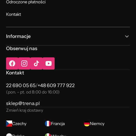
Odroczone płatności
Kontakt
Informacje
Obserwuj nas
Facebook
Instagram
TikTok
YouTube
Kontakt
22 690 05 65
/
+48 609 777 922
(pon. - pt. od 8:00 do 16:00)
sklep@trena.pl
Zmień kraj dostawy
Czechy
Francja
Niemcy